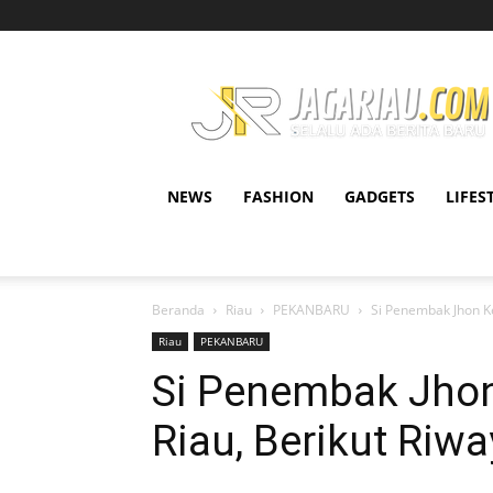
JAGARIAU.COM
NEWS
FASHION
GADGETS
LIFES
Beranda
Riau
PEKANBARU
Si Penembak Jhon Ke
Riau
PEKANBARU
Si Penembak Jhon
Riau, Berikut Riwa