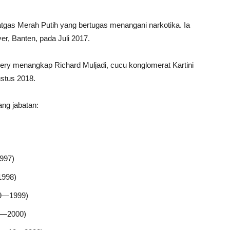
atgas Merah Putih yang bertugas menangani narkotika. Ia
er, Banten, pada Juli 2017.
ery menangkap Richard Muljadi, cucu konglomerat Kartini
ustus 2018.
ang jabatan:
997)
1998)
09—1999)
5—2000)