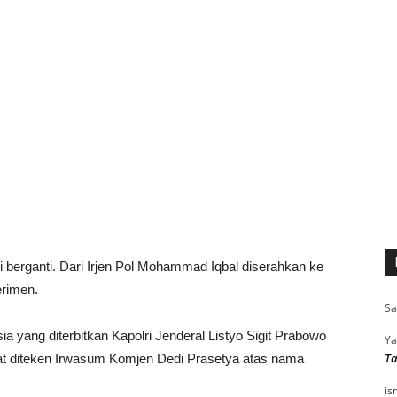
erganti. Dari Irjen Pol Mohammad Iqbal diserahkan ke
erimen.
Sa
a yang diterbitkan Kapolri Jenderal Listyo Sigit Prabowo
Ya
Ta
rat diteken Irwasum Komjen Dedi Prasetya atas nama
is