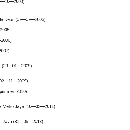
(03—10—2000)
lda Kepri (07—07—2003)
—2005)
—2006)
2007)
IB) (23—01—2009)
i (02—11—2009)
spimmen 2010)
da Metro Jaya (10—02—2011)
tro Jaya (31—05—2013)