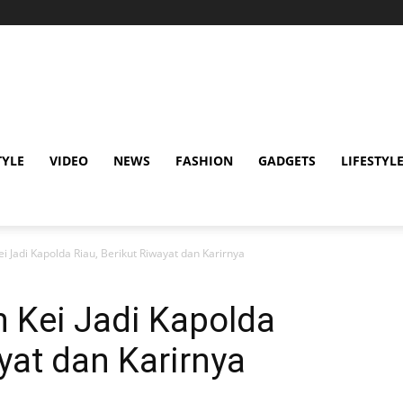
TYLE
VIDEO
NEWS
FASHION
GADGETS
LIFESTYL
i Jadi Kapolda Riau, Berikut Riwayat dan Karirnya
 Kei Jadi Kapolda
yat dan Karirnya