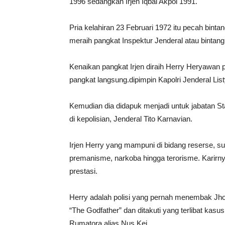
1996 sedangkan Irjen Iqbal Akpol 1991.
Pria kelahiran 23 Februari 1972 itu pecah bint
meraih pangkat Inspektur Jenderal atau bintang
Kenaikan pangkat Irjen diraih Herry Heryawan
pangkat langsung.dipimpin Kapolri Jenderal Lis
Kemudian dia didapuk menjadi untuk jabatan S
di kepolisian, Jenderal Tito Karnavian.
Irjen Herry yang mampuni di bidang reserse, 
premanisme, narkoba hingga terorisme. Karirny
prestasi.
Herry adalah polisi yang pernah menembak Jhon
“The Godfather” dan ditakuti yang terlibat k
Rumatora alias Nus Kei.