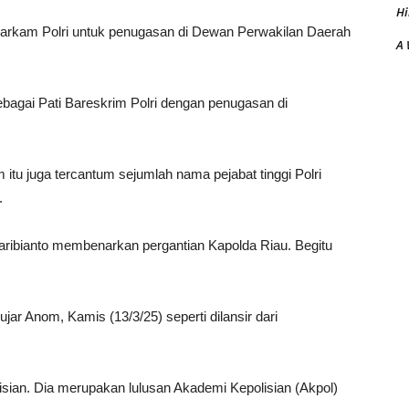
H
Baharkam Polri untuk penugasan di Dewan Perwakilan Daerah
A 
bagai Pati Bareskrim Polri dengan penugasan di
 itu juga tercantum sejumlah nama pejabat tinggi Polri
.
ibianto membenarkan pergantian Kapolda Riau. Begitu
jar Anom, Kamis (13/3/25) seperti dilansir dari
olisian. Dia merupakan lulusan Akademi Kepolisian (Akpol)