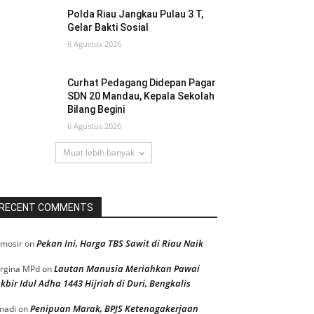
Polda Riau Jangkau Pulau 3 T,
Gelar Bakti Sosial
6 Agustus 2026
Curhat Pedagang Didepan Pagar
SDN 20 Mandau, Kepala Sekolah
Bilang Begini
6 Agustus 2026
Muat lebih banyak
RECENT COMMENTS
Pekan Ini, Harga TBS Sawit di Riau Naik
mosir
on
Lautan Manusia Meriahkan Pawai
rgina MPd
on
kbir Idul Adha 1443 Hijriah di Duri, Bengkalis
Penipuan Marak, BPJS Ketenagakerjaan
madi
on