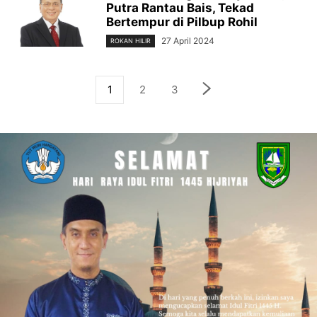
Putra Rantau Bais, Tekad
Bertempur di Pilbup Rohil
27 April 2024
ROKAN HILIR
1
2
3