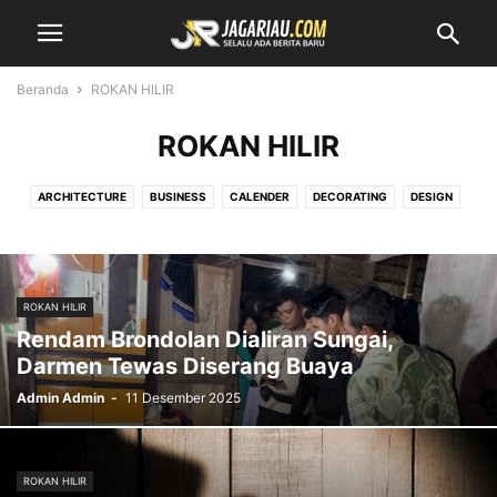
Beranda
ROKAN HILIR
ROKAN HILIR
ARCHITECTURE
BUSINESS
CALENDER
DECORATING
DESIGN
DUMAI
FASHION
GADGETS
HEALTH & FITNESS
INHIL
INHU
JAKARTA
KAMPAR
KUANSING
LIFESTYLE
MEDAN
MERANTI
MOBILE PHONES
MUSIC
NASIONAL
PELALAWAN
PHOTOGRAPHY
ROKAN HILIR
RACING
REVIEWS
RIAU
ROKAN HILIR
ROKAN HULU
SIAK
Rendam Brondolan Dialiran Sungai,
SPORT
TECHNOLOGY
VIDEO
Darmen Tewas Diserang Buaya
Admin Admin
-
11 Desember 2025
ROKAN HILIR