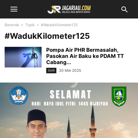
Beranda
Topik
#WadukKilometer125
#WadukKilometer125
Pompa Air PHR Bermasalah,
Pasokan Air Baku ke PDAM TT
Cabang...
20 Mei 2025
DURI