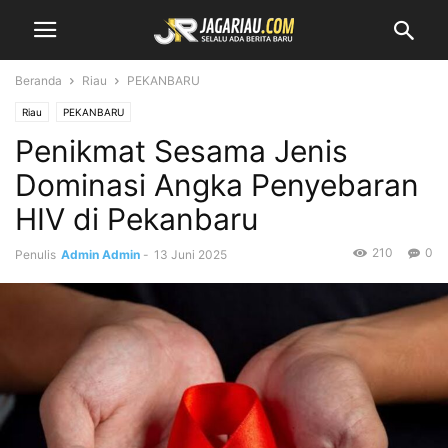
Beranda
Riau
PEKANBARU
Riau
PEKANBARU
Penikmat Sesama Jenis
Dominasi Angka Penyebaran
HIV di Pekanbaru
210
0
Penulis
Admin Admin
-
13 Juni 2025